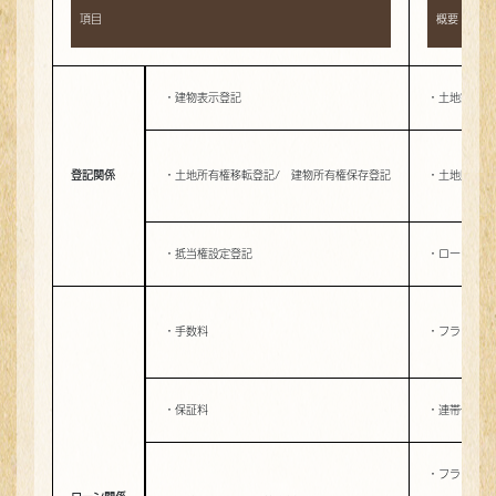
項目
概要
・建物表示登記
・土地家屋調
登記関係
・土地所有権移転登記/ 建物所有権保存登記
・土地購入時
・抵当権設定登記
・ローン契約
・手数料
・フラット3
・保証料
・連帯保証人
・フラット3