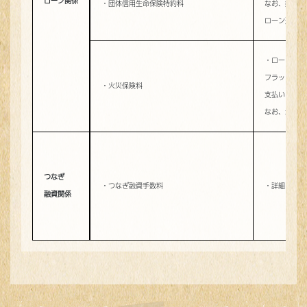
ローン関係
・団体信用生命保険特約料
なお、銀行融
ローン返済額
・ローンの担
フラット35
・火災保険料
支払いは毎年
なお、地震保
つなぎ
・つなぎ融資手数料
・詳細は下記
融資関係