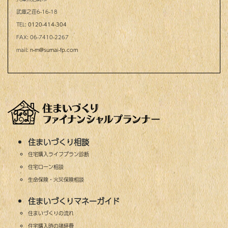
武庫之荘6-16-18
TEL:
0120-414-304
FAX: 06-7410-2267
mail:
n-m@sumai-fp.com
住まいづくり相談
住宅購入ライフプラン診断
住宅ローン相談
生命保険・火災保険相談
住まいづくりマネーガイド
住まいづくりの流れ
住宅購入時の諸経費