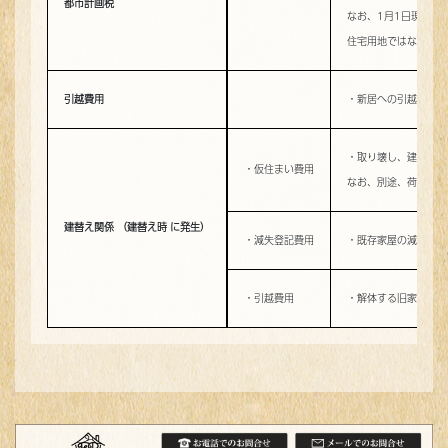
都市計画税
なお、1月1日現在で
住宅用地ではなく、一
引越費用
・新居への引越代
・取り壊し、建設期間
・仮住まい費用
なお、別途、荷物保管
建替え関係 （建替え時 に発生）
・減失登記費用
・既存家屋の減失登記
・引越費用
・解体する旧家屋から