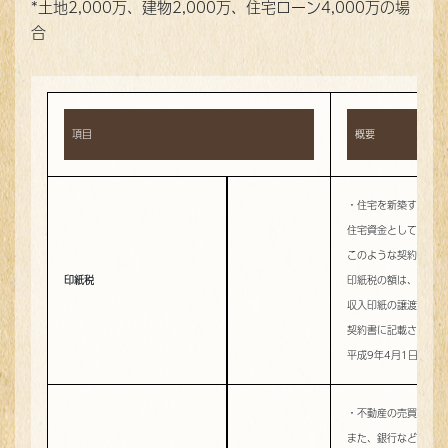
*土地2,000万、建物2,000万、住宅ローン4,000万の場
合
項目
概要
・住宅を新築する場合
住宅資金として銀行な
このような契約書を作
印紙税
印紙税の額は、請負金
収入印紙の譲渡に関す
契約書に記載された金
平成9年4月1日以降
・不動産の売買契約な
また、銀行などのロー