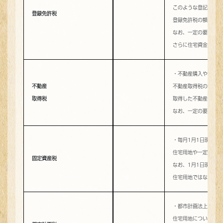
このような登記の際に
登録免許税
登録免許税の額は、不
なお、一定の要件に該
さらに住宅資金の貸付
・不動産購入や住宅の
不動産
不動産取得税の額は、
取得税
取得した不動産の種類
なお、一定の要件に該
・毎月1月1日現在で
住宅用地や一定の新築
固定資産税
なお、1月1日現在で
住宅用地ではなく、一
・都市計画法上の市街
住宅用地については一