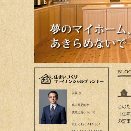
永井 良
兵庫県尼崎市
このた
武庫之荘6-16-18
「住宅
の記事
TEL:
0120-414-304