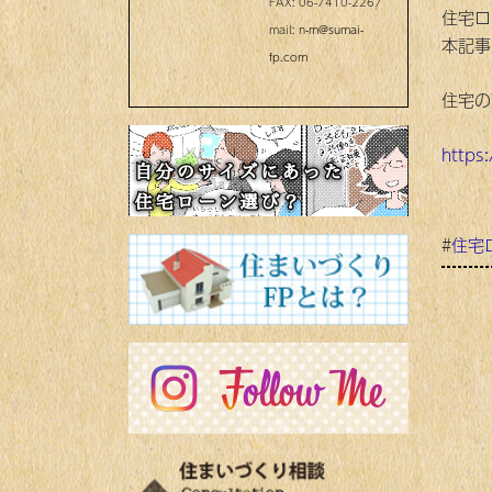
FAX: 06-7410-2267
住宅ロ
mail:
n-m@sumai-
本記事
fp.com
住宅の
https
#
住宅